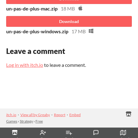
un-pas-de-plus-mac.zip
18 MB
Download
un-pas-de-plus-windows.zip
17 MB
Leave a comment
Log in with itch.io
to leave a comment.
itch.io
·
View all by Greaby
·
Report
·
Embed
Games
›
Strategy
›
Free